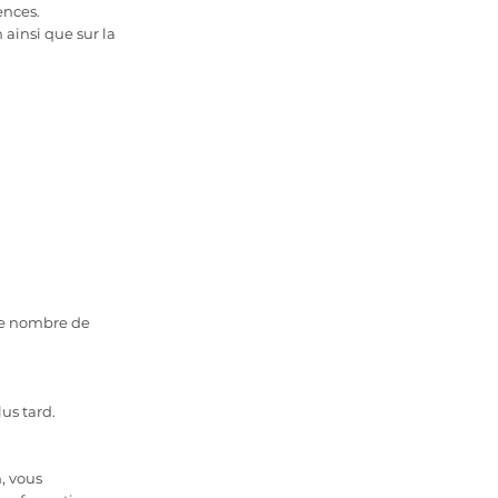
ences.
ainsi que sur la
 le nombre de
us tard.
, vous