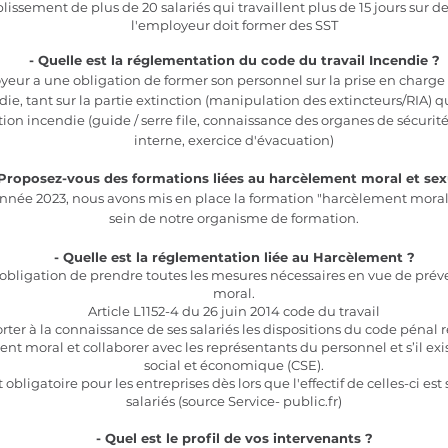
issement de plus de 20 salariés qui travaillent plus de 15 jours sur 
l'employeur doit former des SST
- Quelle est la réglementation du code du travail Incendie ?
yeur a une obligation de former son personnel sur la prise en charge
die, tant sur la partie extinction (manipulation des extincteurs/RIA) q
ion incendie (guide / serre file, connaissance des organes de sécurité
interne, exercice d'évacuation)
 Proposez-vous des formations liées au harcèlement moral et sex
année 2023, nous avons mis en place la formation "harcèlement moral 
sein de notre organisme de formation.
- Quelle est la réglementation liée au Harcèlement ?
’obligation de prendre toutes les mesures nécessaires en vue de prév
moral.
Article L1152-4 du 26 juin 2014 code du travail
porter à la connaissance de ses salariés les dispositions du code pénal 
nt moral et collaborer avec les représentants du personnel et s’il exis
social et économique (CSE).
 obligatoire pour les entreprises dès lors que l'effectif de celles-ci est 
salariés (source Service- public.fr)
- Quel est le profil de vos intervenants ?