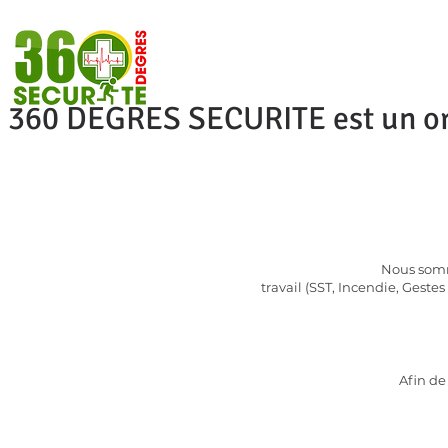
ACCUEIL
LA SOCIÉTÉ
N
360 DEGRES SECURITE est un org
Nous somm
travail (SST, Incendie, Geste
Afin de