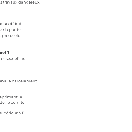
des travaux dangereux,
 d’un début
ue la partie
, protocole
uel ?
et sexuel" au
enir le harcèlement
réprimant le
te, le comité
supérieur à 11