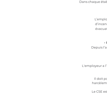
Dans chaque établ
L’emplo
d’incen
évacuat
-
Depuis l’
L'employeur a l
Il doit 
harcèleme
Le CSE est