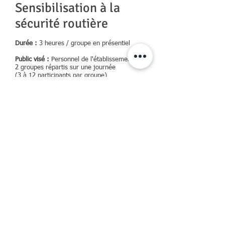
Sensibilisation à la
sécurité routière
Durée :
3 heures / groupe en présentiel
Public visé :
Personnel de l'établissement.
2 groupes répartis sur une journée
(3 à 12 participants par groupe)
Prérequis :
Aucun
Accessibilité handicap :
contactez notre
référent handicap :
mail :
contact@360degressecurite.com
Tel :
06.74.45.43.34
Objectif :
Sensibiliser les participants aux risques
routiers et leur permettre d’adopter une
conduite plus sûre et responsable au
quotidien